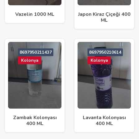
Vazelin 1000 ML
Japon Kiraz Çiçeği 400
ML
8697950211437
8697950210614
Kolonya
Kolonya
Zambak Kolonyası
Lavanta Kolonyası
400 ML
400 ML