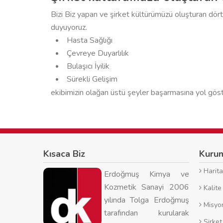
Bizi Biz yapan ve şirket kültürümüzü oluşturan dö
duyuyoruz.
Hasta Sağlığı
Çevreye Duyarlılık
Bulaşıcı İyilik
Sürekli Gelişim
ekibimizin olağan üstü şeyler başarmasına yol göste
Kısaca Biz
Kuru
Haritad
Erdoğmuş Kimya ve
Kozmetik Sanayi 2006
Kalite 
yılında Tolga Erdoğmuş
Misyo
tarafından kurularak
Şirket