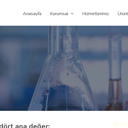
Anasayfa
Kurumsal
Hizmetlerimiz
Ürünl
dört ana değer;