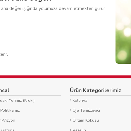
rt ana değer ışığında yolumuza devam etmekten gurur
rir.
msal
Ürün Kategorilerimiz
aki Yerimiz (Kroki)
Kolonya
Politikamız
Oje Temizleyici
n-Vizyon
Ortam Kokusu
 Kültürü
Vazelin